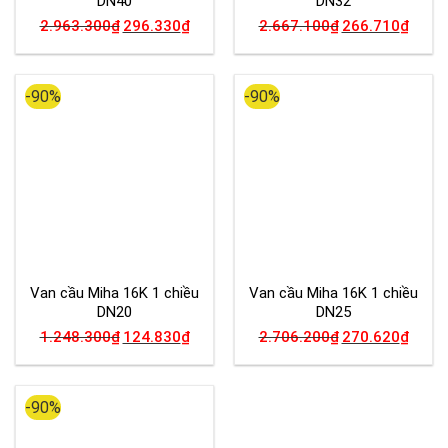
DN40
DN32
2.963.300
₫
296.330
₫
2.667.100
₫
266.710
₫
-90%
-90%
Van cầu Miha 16K 1 chiều
Van cầu Miha 16K 1 chiều
DN20
DN25
1.248.300
₫
124.830
₫
2.706.200
₫
270.620
₫
-90%