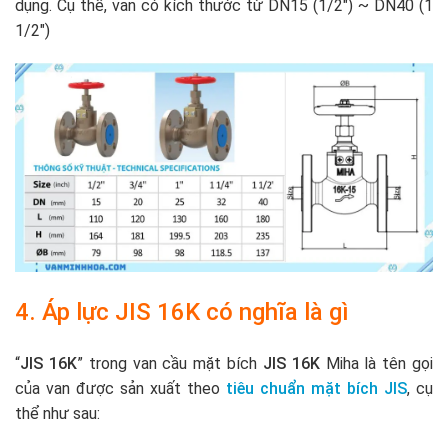
dụng. Cụ thể, van có kích thước từ DN15 (1/2″) ~ DN40 (1
1/2″)
4. Áp lực JIS 16K có nghĩa là gì
“
JIS 16K
” trong van cầu mặt bích
JIS 16K
Miha là tên gọi
của van được sản xuất theo
tiêu chuẩn mặt bích JIS
, cụ
thể như sau: