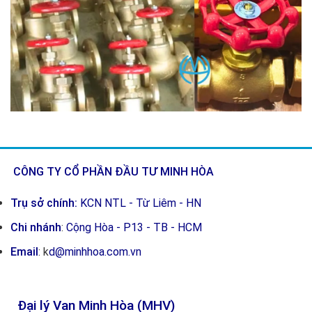
CÔNG TY CỔ PHẦN ĐẦU TƯ MINH HÒA
Trụ sở chính:
KCN NTL - Từ Liêm - HN
Chi nhánh
:
Cộng Hòa - P13 - TB - HCM
Email
: k
d@minhhoa.com.vn
Đại lý Van Minh Hòa (MHV)