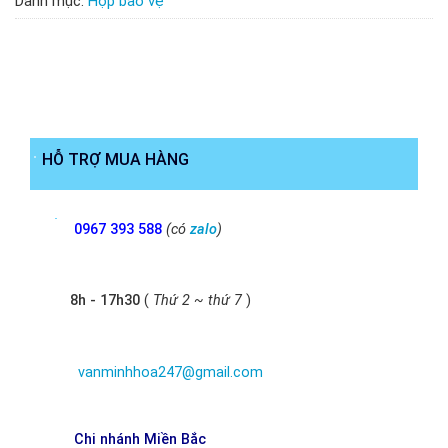
Danh mục:
Hộp bảo vệ
HỖ TRỢ MUA HÀNG
0967 393 588
(có
zalo
)
8h - 17h30
(
Thứ 2 ~ thứ 7
)
vanminhhoa247@gmail.com
Chi nhánh Miền Bắc