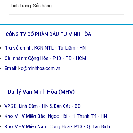
Tình trạng:
Sẵn hàng
CÔNG TY CỔ PHẦN ĐẦU TƯ MINH HÒA
Trụ sở chính:
KCN NTL - Từ Liêm - HN
Chi nhánh
:
Cộng Hòa - P13 - TB - HCM
Email
: k
d@minhhoa.com.vn
Đại lý Van Minh Hòa (MHV)
VPGD
: Linh Đàm - HN & Bến Cát - BD
Kho MHV Miền Bắc
: Ngọc Hồi - H. Thanh Trì - HN
Kho MHV Miền Nam
: Cộng Hòa - P.13 - Q. Tân Bình