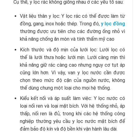
Cụ thể, y lọc rác không giống nhau ở các yếu tố sau:
Vật liệu thân y lọc: Y lọc rác có thể được làm từ
đồng, gang, inox hoặc thép. Trong đó,
y lọc đồng
thường được ưu tiên cho các đường ống nhỏ vì
khả năng chống ăn mòn và tính thẩm mỹ cao
Kích thước và độ mịn của lưới lọc: Lưới lọc có
thể là lưới thưa hoặc lưới mịn. Lưới càng mịn thì
khả năng giữ rác càng cao nhưng nguy cơ tụt áp
cũng lớn hơn. Vì vậy, van y lọc nước cần được
chọn theo mức độ cặn của nguồn nước, không
thể dùng chung một loại cho mọi hệ thống.
Kiểu kết nối và áp suất làm việc:
Y lọc nước có
loại nối ren và loại mặt bích. Với hệ thống nhỏ, áp
thấp, nối ren là đủ; trong khi các hệ thống công
nghiệp thường yêu cầu
y lọc nước mặt bích
để
đảm bảo độ kín và độ bền khi vận hành lâu dài.