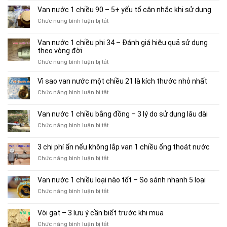
–
tế
lọc
Van nước 1 chiều 90 – 5+ yếu tố cân nhắc khi sử dụng
Tránh
thợ
nước
5
ở
Chức năng bình luận bị tắt
thường
–
lỗi
Van
không
3
lắp
nước
nói
hiểu
Van nước 1 chiều phi 34 – Đánh giá hiệu quả sử dụng
đặt
1
lầm
theo vòng đời
để
chiều
thường
bơm
ở
Chức năng bình luận bị tắt
90
gặp
vận
Van
–
trước
hành
nước
Vì sao van nước một chiều 21 là kích thước nhỏ nhất
5+
khi
bền
1
yếu
chọn
ở
Chức năng bình luận bị tắt
hơn
chiều
tố
mua
Vì
phi
cân
sao
Van nước 1 chiều bằng đồng – 3 lý do sử dụng lâu dài
34
nhắc
van
–
khi
ở
Chức năng bình luận bị tắt
nước
Đánh
sử
Van
một
giá
dụng
nước
chiều
3 chi phí ẩn nếu không lắp van 1 chiều ống thoát nước
hiệu
1
21
quả
ở
Chức năng bình luận bị tắt
chiều
là
sử
3
bằng
kích
dụng
chi
đồng
thước
Van nước 1 chiều loại nào tốt – So sánh nhanh 5 loại
theo
phí
–
nhỏ
vòng
ở
Chức năng bình luận bị tắt
ẩn
3
nhất
đời
Van
nếu
lý
nước
không
do
Vòi gạt – 3 lưu ý cần biết trước khi mua
1
lắp
sử
ở
Chức năng bình luận bị tắt
chiều
van