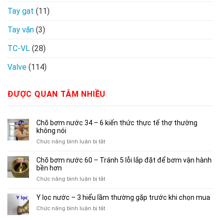
Tay gạt
(11)
Tay vặn
(3)
TC-VL
(28)
Valve
(114)
ĐƯỢC QUAN TÂM NHIỀU
Chõ bơm nước 34 – 6 kiến thức thực tế thợ thường
không nói
ở
Chức năng bình luận bị tắt
Chõ
bơm
Chõ bơm nước 60 – Tránh 5 lỗi lắp đặt để bơm vận hành
nước
bền hơn
34
ở
Chức năng bình luận bị tắt
–
Chõ
6
bơm
Y lọc nước – 3 hiểu lầm thường gặp trước khi chọn mua
kiến
nước
thức
ở
Chức năng bình luận bị tắt
60
thực
Y