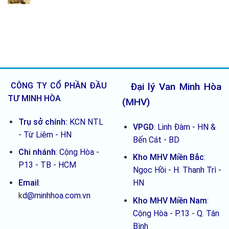
dụng
Vòi
loại
1
lâu
gạt
nào
chiều
dài
–
tốt
ống
3
–
thoát
lưu
So
nước
ý
sánh
cần
nhanh
biết
5
trước
loại
khi
CÔNG TY CỔ PHẦN ĐẦU
Đại lý Van Minh Hòa
mua
TƯ MINH HÒA
(MHV)
Trụ sở chính:
KCN NTL
VPGD
: Linh Đàm - HN &
- Từ Liêm - HN
Bến Cát - BD
Chi nhánh
:
Cộng Hòa -
Kho MHV Miền Bắc
:
P13 - TB - HCM
Ngọc Hồi - H. Thanh Trì -
Email
:
HN
k
d@minhhoa.com.vn
Kho MHV Miền Nam
:
Cộng Hòa - P.13 - Q. Tân
Bình