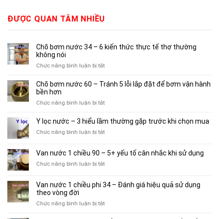
ĐƯỢC QUAN TÂM NHIỀU
Chõ bơm nước 34 – 6 kiến thức thực tế thợ thường
không nói
ở
Chức năng bình luận bị tắt
Chõ
bơm
Chõ bơm nước 60 – Tránh 5 lỗi lắp đặt để bơm vận hành
nước
bền hơn
34
ở
Chức năng bình luận bị tắt
–
Chõ
6
bơm
Y lọc nước – 3 hiểu lầm thường gặp trước khi chọn mua
kiến
nước
thức
ở
Chức năng bình luận bị tắt
60
thực
Y
–
tế
lọc
Van nước 1 chiều 90 – 5+ yếu tố cân nhắc khi sử dụng
Tránh
thợ
nước
5
ở
Chức năng bình luận bị tắt
thường
–
lỗi
Van
không
3
lắp
nước
nói
hiểu
Van nước 1 chiều phi 34 – Đánh giá hiệu quả sử dụng
đặt
1
lầm
theo vòng đời
để
chiều
thường
bơm
ở
Chức năng bình luận bị tắt
90
gặp
vận
Van
–
trước
hành