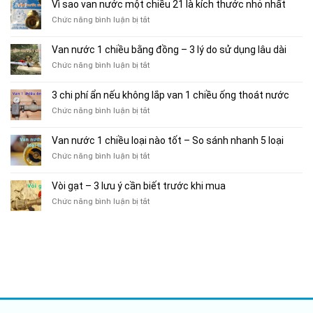
nước
Vì sao van nước một chiều 21 là kích thước nhỏ nhất
5+
khi
bền
1
yếu
chọn
ở
Chức năng bình luận bị tắt
hơn
chiều
tố
mua
Vì
phi
cân
sao
Van nước 1 chiều bằng đồng – 3 lý do sử dụng lâu dài
34
nhắc
van
–
khi
ở
Chức năng bình luận bị tắt
nước
Đánh
sử
Van
một
giá
dụng
nước
chiều
3 chi phí ẩn nếu không lắp van 1 chiều ống thoát nước
hiệu
1
21
quả
ở
Chức năng bình luận bị tắt
chiều
là
sử
3
bằng
kích
dụng
chi
đồng
thước
Van nước 1 chiều loại nào tốt – So sánh nhanh 5 loại
theo
phí
–
nhỏ
vòng
ở
Chức năng bình luận bị tắt
ẩn
3
nhất
đời
Van
nếu
lý
nước
không
do
Vòi gạt – 3 lưu ý cần biết trước khi mua
1
lắp
sử
ở
Chức năng bình luận bị tắt
chiều
van
dụng
Vòi
loại
1
lâu
gạt
nào
chiều
dài
–
tốt
ống
3
–
thoát
lưu
So
nước
ý
sánh
cần
nhanh
biết
5
trước
loại