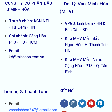
khi
CÔNG TY CỔ PHẦN ĐẦU
Đại lý Van Minh Hòa
mua
TƯ MINH HÒA
(MHV)
Trụ sở chính:
KCN NTL
VPGD
: Linh Đàm - HN &
- Từ Liêm - HN
Bến Cát - BD
Chi nhánh
:
Cộng Hòa -
Kho MHV Miền Bắc
:
P13 - TB - HCM
Ngọc Hồi - H. Thanh Trì -
Email
:
HN
k
d@minhhoa.com.vn
Kho MHV Miền Nam
:
Cộng Hòa - P.13 - Q. Tân
Bình
Liên hệ & Thanh toán
KẾT NỐI
Email
:
vanminhhoa247@gmail.com