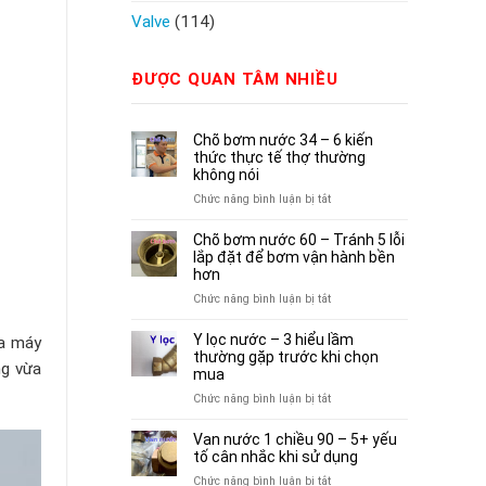
Valve
(114)
ĐƯỢC QUAN TÂM NHIỀU
Chõ bơm nước 34 – 6 kiến
thức thực tế thợ thường
không nói
ở
Chức năng bình luận bị tắt
Chõ
bơm
Chõ bơm nước 60 – Tránh 5 lỗi
nước
lắp đặt để bơm vận hành bền
34
hơn
–
ở
Chức năng bình luận bị tắt
6
Chõ
kiến
bơm
Y lọc nước – 3 hiểu lầm
ủa máy
thức
nước
thường gặp trước khi chọn
thực
ng vừa
60
mua
tế
–
ở
Chức năng bình luận bị tắt
thợ
Tránh
Y
thường
5
lọc
Van nước 1 chiều 90 – 5+ yếu
không
lỗi
nước
tố cân nhắc khi sử dụng
nói
lắp
–
ở
Chức năng bình luận bị tắt
đặt