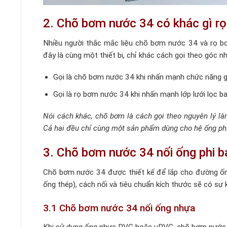
2. Chõ bơm nước 34 có khác gì r
Nhiều người thắc mắc liệu chõ bơm nước 34 và rọ bơ
đây là cùng một thiết bị, chỉ khác cách gọi theo góc nh
Gọi là chõ bơm nước 34 khi nhấn mạnh chức năng g
Gọi là rọ bơm nước 34 khi nhấn mạnh lớp lưới lọc b
Nói cách khác, chõ bơm là cách gọi theo nguyên lý là
Cả hai đều chỉ cùng một sản phẩm dùng cho hệ ống phi
3. Chõ bơm nước 34 nối ống phi b
Chõ bơm nước 34 được thiết kế để lắp cho đường ống
ống thép), cách nối và tiêu chuẩn kích thước sẽ có sự
3.1 Chõ bơm nước 34 nối ống nhựa
Khi sử dụng ống nhựa PVC hoặc uPVC, chõ bơm nước 3