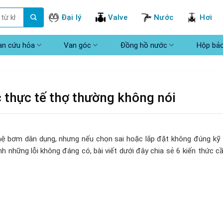
Đại lý
Valve
Nước
Hơi
an cứu hỏa
Van góc
Đồng hồ nước
Hộp bả
 thực tế thợ thường không nói
ệ bơm dân dụng, nhưng nếu chọn sai hoặc lắp đặt không đúng kỹ 
những lỗi không đáng có, bài viết dưới đây chia sẻ 6 kiến thức cầ