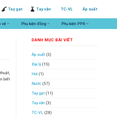
Tay gạt
Tay vặn
TC-VL
Áp suất
o vệ
Phụ kiện đồng
Phụ kiện PPR
DANH MỤC BÀI VIẾT
Áp suất
(3)
Đại lý
(15)
thuật,
Hơi
(1)
n biết
Nước
(57)
Tay gạt
(11)
Tay vặn
(3)
TC-VL
(28)