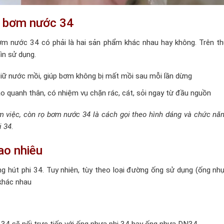
ọ bơm nước 34
m nước 34 có phải là hai sản phẩm khác nhau hay không. Trên th
ìn sử dụng.
iữ nước mồi, giúp bơm không bị mất mồi sau mỗi lần dừng
ao quanh thân, có nhiệm vụ chặn rác, cát, sỏi ngay từ đầu nguồn
m việc, còn rọ bơm nước 34 là cách gọi theo hình dáng và chức năn
 34.
ao nhiêu
 hút phi 34. Tuy nhiên, tùy theo loại đường ống sử dụng (ống nh
 khác nhau
4 sẽ nối trực tiếp với ống nhựa phi 34 hay ống nhựa DN34