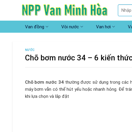
Skip
Tìm
to
kiếm:
content
Van đồng
Vòi nước
Van hơi
V
NƯỚC
Chõ bơm nước 34 – 6 kiến thức
Chõ bơm nước 34
thường được sử dụng trong các h
máy bơm vẫn có thể hút yếu hoặc nhanh hỏng. Để tránh 
khi lựa chọn và lắp đặt