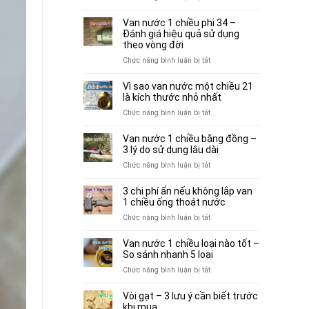
3
Van
để
hiểu
nước
bơm
Van nước 1 chiều phi 34 –
lầm
1
Đánh giá hiệu quả sử dụng
vận
thường
chiều
theo vòng đời
hành
gặp
90
bền
ở
Chức năng bình luận bị tắt
trước
–
hơn
Van
khi
5+
nước
chọn
Vì sao van nước một chiều 21
yếu
1
là kích thước nhỏ nhất
mua
tố
chiều
ở
Chức năng bình luận bị tắt
cân
phi
Vì
nhắc
34
sao
khi
Van nước 1 chiều bằng đồng –
–
van
3 lý do sử dụng lâu dài
sử
Đánh
nước
dụng
ở
Chức năng bình luận bị tắt
giá
một
Van
hiệu
chiều
nước
quả
3 chi phí ẩn nếu không lắp van
21
1
sử
1 chiều ống thoát nước
là
chiều
dụng
ở
Chức năng bình luận bị tắt
kích
bằng
theo
3
thước
đồng
vòng
chi
nhỏ
Van nước 1 chiều loại nào tốt –
–
đời
phí
nhất
So sánh nhanh 5 loại
3
ẩn
ở
Chức năng bình luận bị tắt
lý
nếu
Van
do
không
nước
sử
Vòi gạt – 3 lưu ý cần biết trước
lắp
1
dụng
khi mua