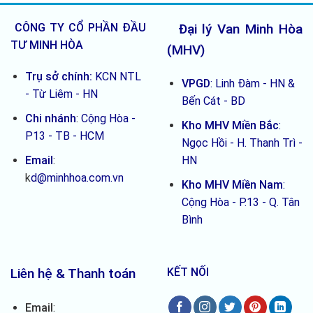
biết
5
trước
loại
khi
CÔNG TY CỔ PHẦN ĐẦU
Đại lý Van Minh Hòa
mua
TƯ MINH HÒA
(MHV)
Trụ sở chính:
KCN NTL
VPGD
: Linh Đàm - HN &
- Từ Liêm - HN
Bến Cát - BD
Chi nhánh
:
Cộng Hòa -
Kho MHV Miền Bắc
:
P13 - TB - HCM
Ngọc Hồi - H. Thanh Trì -
Email
:
HN
k
d@minhhoa.com.vn
Kho MHV Miền Nam
:
Cộng Hòa - P.13 - Q. Tân
Bình
Liên hệ & Thanh toán
KẾT NỐI
Email
: