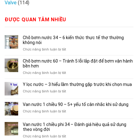
Valve
(114)
ĐƯỢC QUAN TÂM NHIỀU
Chõ bơm nước 34 – 6 kiến thức thực tế thợ thường
không nói
ở
Chức năng bình luận bị tắt
Chõ
bơm
Chõ bơm nước 60 – Tránh 5 lỗi lắp đặt để bơm vận hành
nước
bền hơn
34
ở
Chức năng bình luận bị tắt
–
Chõ
6
bơm
Y lọc nước – 3 hiểu lầm thường gặp trước khi chọn mua
kiến
nước
thức
ở
Chức năng bình luận bị tắt
60
thực
Y
–
tế
lọc
Van nước 1 chiều 90 – 5+ yếu tố cân nhắc khi sử dụng
Tránh
thợ
nước
5
ở
Chức năng bình luận bị tắt
thường
–
lỗi
Van
không
3
lắp
nước
nói
hiểu
Van nước 1 chiều phi 34 – Đánh giá hiệu quả sử dụng
đặt
1
lầm
theo vòng đời
để
chiều
thường
bơm
ở
Chức năng bình luận bị tắt
90