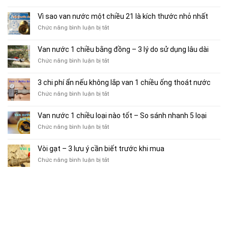
gặp
vận
Van
–
trước
hành
nước
Vì sao van nước một chiều 21 là kích thước nhỏ nhất
5+
khi
bền
1
yếu
chọn
ở
Chức năng bình luận bị tắt
hơn
chiều
tố
mua
Vì
phi
cân
sao
Van nước 1 chiều bằng đồng – 3 lý do sử dụng lâu dài
34
nhắc
van
–
khi
ở
Chức năng bình luận bị tắt
nước
Đánh
sử
Van
một
giá
dụng
nước
chiều
3 chi phí ẩn nếu không lắp van 1 chiều ống thoát nước
hiệu
1
21
quả
ở
Chức năng bình luận bị tắt
chiều
là
sử
3
bằng
kích
dụng
chi
đồng
thước
Van nước 1 chiều loại nào tốt – So sánh nhanh 5 loại
theo
phí
–
nhỏ
vòng
ở
Chức năng bình luận bị tắt
ẩn
3
nhất
đời
Van
nếu
lý
nước
không
do
Vòi gạt – 3 lưu ý cần biết trước khi mua
1
lắp
sử
ở
Chức năng bình luận bị tắt
chiều
van
dụng
Vòi
loại
1
lâu
gạt
nào
chiều
dài
–
tốt
ống
3
–
thoát
lưu
So
nước
ý
sánh
cần
nhanh