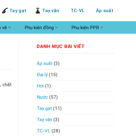
Tay gạt
Tay vặn
TC-VL
Áp suất
o vệ
Phụ kiện đồng
Phụ kiện PPR
DANH MỤC BÀI VIẾT
Áp suất
(3)
Đại lý
(15)
, chất
Hơi
(1)
Nước
(57)
Tay gạt
(11)
Tay vặn
(3)
TC-VL
(28)