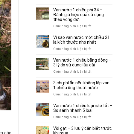
3
Van
để
hiểu
nước
bơm
Van nước 1 chiều phi 34 –
lầm
1
Đánh giá hiệu quả sử dụng
vận
thường
chiều
theo vòng đời
hành
gặp
90
bền
ở
Chức năng bình luận bị tắt
trước
–
hơn
Van
khi
5+
nước
chọn
Vì sao van nước một chiều 21
yếu
1
là kích thước nhỏ nhất
mua
tố
chiều
ở
Chức năng bình luận bị tắt
cân
phi
Vì
nhắc
34
sao
khi
Van nước 1 chiều bằng đồng –
–
van
3 lý do sử dụng lâu dài
sử
Đánh
nước
dụng
ở
Chức năng bình luận bị tắt
giá
một
Van
hiệu
chiều
nước
quả
3 chi phí ẩn nếu không lắp van
21
1
sử
1 chiều ống thoát nước
là
chiều
dụng
ở
Chức năng bình luận bị tắt
kích
bằng
theo
3
thước
đồng
vòng
chi
nhỏ
Van nước 1 chiều loại nào tốt –
–
đời
phí
nhất
So sánh nhanh 5 loại
3
ẩn
ở
Chức năng bình luận bị tắt
lý
nếu
Van
do
không
nước
sử
Vòi gạt – 3 lưu ý cần biết trước
lắp
ồm các
1
dụng
khi mua