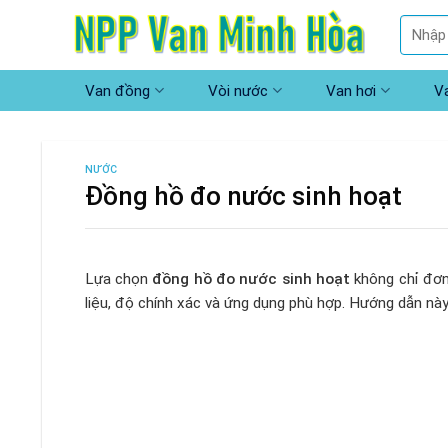
Skip
Tìm
to
kiếm:
content
Van đồng
Vòi nước
Van hơi
V
NƯỚC
Đồng hồ đo nước sinh hoạt
Lựa chọn
đồng hồ đo nước sinh hoạt
không chỉ đơn 
liệu, độ chính xác và ứng dụng phù hợp. Hướng dẫn này