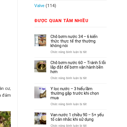
Valve
(114)
ĐƯỢC QUAN TÂM NHIỀU
Chõ bơm nước 34 – 6 kiến
thức thực tế thợ thường
không nói
ở
Chức năng bình luận bị tắt
Chõ
bơm
Chõ bơm nước 60 – Tránh 5 lỗi
nước
lắp đặt để bơm vận hành bền
34
hơn
–
ở
Chức năng bình luận bị tắt
6
Chõ
kiến
bơm
ân cư,
Y lọc nước – 3 hiểu lầm
thức
nước
thường gặp trước khi chọn
và đảm
thực
60
mua
tế
–
ở
Chức năng bình luận bị tắt
thợ
Tránh
Y
thường
5
lọc
Van nước 1 chiều 90 – 5+ yếu
không
lỗi
nước
tố cân nhắc khi sử dụng
nói
lắp
–
ở
Chức năng bình luận bị tắt
đặt