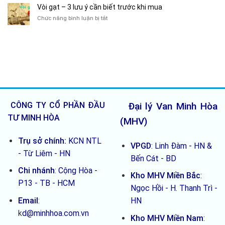
nước
không
do
Vòi gạt – 3 lưu ý cần biết trước khi mua
1
lắp
sử
ở
Chức năng bình luận bị tắt
chiều
van
dụng
Vòi
loại
1
lâu
gạt
nào
chiều
dài
–
tốt
ống
3
–
thoát
lưu
So
nước
ý
sánh
cần
nhanh
biết
5
trước
loại
khi
CÔNG TY CỔ PHẦN ĐẦU
Đại lý Van Minh Hòa
mua
TƯ MINH HÒA
(MHV)
Trụ sở chính:
KCN NTL
VPGD
: Linh Đàm - HN &
- Từ Liêm - HN
Bến Cát - BD
Chi nhánh
:
Cộng Hòa -
Kho MHV Miền Bắc
:
P13 - TB - HCM
Ngọc Hồi - H. Thanh Trì -
Email
:
HN
k
d@minhhoa.com.vn
Kho MHV Miền Nam
: