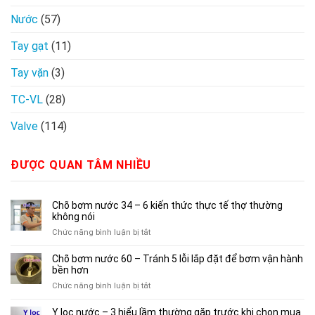
Nước
(57)
Tay gạt
(11)
Tay vặn
(3)
TC-VL
(28)
Valve
(114)
ĐƯỢC QUAN TÂM NHIỀU
Chõ bơm nước 34 – 6 kiến thức thực tế thợ thường
không nói
ở
Chức năng bình luận bị tắt
Chõ
bơm
Chõ bơm nước 60 – Tránh 5 lỗi lắp đặt để bơm vận hành
nước
bền hơn
34
ở
Chức năng bình luận bị tắt
–
Chõ
6
bơm
Y lọc nước – 3 hiểu lầm thường gặp trước khi chọn mua