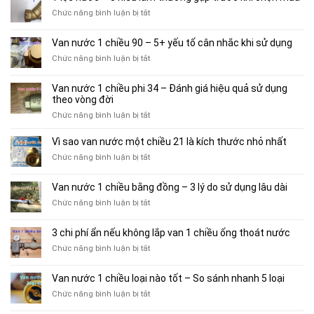
kiến
nước
thức
ở
Chức năng bình luận bị tắt
60
thực
Y
–
tế
lọc
Van nước 1 chiều 90 – 5+ yếu tố cân nhắc khi sử dụng
Tránh
thợ
nước
5
ở
Chức năng bình luận bị tắt
thường
–
lỗi
Van
không
3
lắp
nước
nói
hiểu
Van nước 1 chiều phi 34 – Đánh giá hiệu quả sử dụng
đặt
1
lầm
theo vòng đời
để
chiều
thường
bơm
ở
Chức năng bình luận bị tắt
90
gặp
vận
Van
–
trước
hành
nước
Vì sao van nước một chiều 21 là kích thước nhỏ nhất
5+
khi
bền
1
yếu
chọn
ở
Chức năng bình luận bị tắt
hơn
chiều
tố
mua
Vì
phi
cân
sao
Van nước 1 chiều bằng đồng – 3 lý do sử dụng lâu dài
34
nhắc
van
–
khi
ở
Chức năng bình luận bị tắt
nước
Đánh
sử
Van
một
giá
dụng
nước
chiều
3 chi phí ẩn nếu không lắp van 1 chiều ống thoát nước
hiệu
1
21
quả
ở
Chức năng bình luận bị tắt
chiều
là
sử
3
bằng
kích
dụng
chi
đồng
thước
Van nước 1 chiều loại nào tốt – So sánh nhanh 5 loại
theo
phí
–
nhỏ
vòng
ở
Chức năng bình luận bị tắt
ẩn
3
nhất
đời
Van
nếu
lý