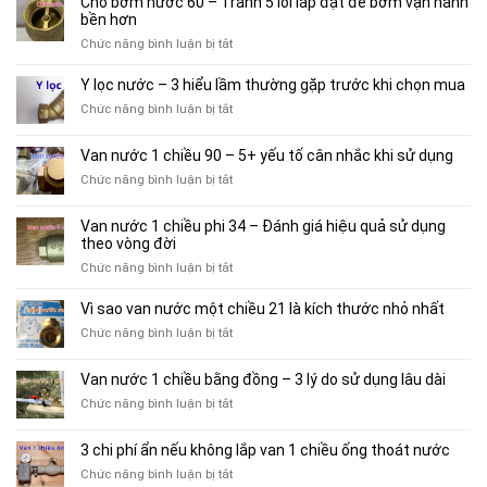
Chõ bơm nước 60 – Tránh 5 lỗi lắp đặt để bơm vận hành
nước
bền hơn
34
ở
Chức năng bình luận bị tắt
–
Chõ
6
bơm
Y lọc nước – 3 hiểu lầm thường gặp trước khi chọn mua
kiến
nước
thức
ở
Chức năng bình luận bị tắt
60
thực
Y
–
tế
lọc
Van nước 1 chiều 90 – 5+ yếu tố cân nhắc khi sử dụng
Tránh
thợ
nước
5
ở
Chức năng bình luận bị tắt
thường
–
lỗi
Van
không
3
lắp
nước
nói
hiểu
Van nước 1 chiều phi 34 – Đánh giá hiệu quả sử dụng
đặt
1
lầm
theo vòng đời
để
chiều
thường
bơm
ở
Chức năng bình luận bị tắt
90
gặp
vận
Van
–
trước
hành
nước
Vì sao van nước một chiều 21 là kích thước nhỏ nhất
5+
khi
bền
1
yếu
chọn
ở
Chức năng bình luận bị tắt
hơn
chiều
tố
mua
Vì
phi
cân
sao
Van nước 1 chiều bằng đồng – 3 lý do sử dụng lâu dài
34
nhắc
van
–
khi
ở
Chức năng bình luận bị tắt
nước
Đánh
sử
Van
một
giá
dụng
nước
chiều
3 chi phí ẩn nếu không lắp van 1 chiều ống thoát nước
hiệu
1
21
quả
ở
Chức năng bình luận bị tắt
chiều
là