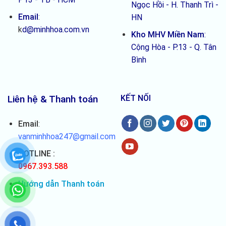
Ngọc Hồi - H. Thanh Trì -
Email
:
HN
k
d@minhhoa.com.vn
Kho MHV Miền Nam
:
Cộng Hòa - P.13 - Q. Tân
Bình
Liên hệ & Thanh toán
KẾT NỐI
Email
:
vanminhhoa247@gmail.com
HOTLINE :
0967.393.588
Hướng dẫn Thanh toán