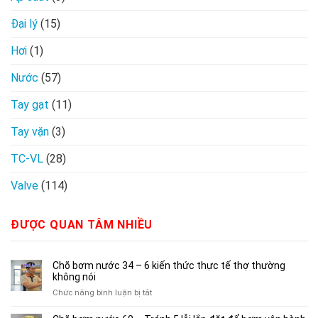
Đại lý
(15)
Hơi
(1)
Nước
(57)
Tay gạt
(11)
Tay vặn
(3)
TC-VL
(28)
Valve
(114)
ĐƯỢC QUAN TÂM NHIỀU
Chõ bơm nước 34 – 6 kiến thức thực tế thợ thường
không nói
ở
Chức năng bình luận bị tắt
Chõ
bơm