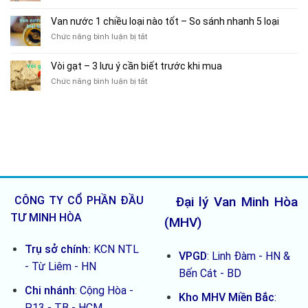
sử
3
bằng
kích
dụng
chi
đồng
thước
Van nước 1 chiều loại nào tốt – So sánh nhanh 5 loại
theo
phí
–
nhỏ
vòng
ở
Chức năng bình luận bị tắt
ẩn
3
nhất
đời
Van
nếu
lý
nước
không
do
Vòi gạt – 3 lưu ý cần biết trước khi mua
1
lắp
sử
ở
Chức năng bình luận bị tắt
chiều
van
dụng
Vòi
loại
1
lâu
gạt
nào
chiều
dài
–
tốt
ống
3
–
thoát
lưu
So
nước
ý
sánh
cần
nhanh
biết
5
trước
loại
khi
CÔNG TY CỔ PHẦN ĐẦU
Đại lý Van Minh Hòa
mua
TƯ MINH HÒA
(MHV)
Trụ sở chính:
KCN NTL
VPGD
: Linh Đàm - HN &
- Từ Liêm - HN
Bến Cát - BD
Chi nhánh
:
Cộng Hòa -
Kho MHV Miền Bắc
:
P13 - TB - HCM