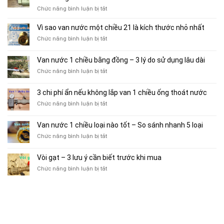
chiều
thường
bơm
ở
Chức năng bình luận bị tắt
90
gặp
vận
Van
–
trước
hành
nước
Vì sao van nước một chiều 21 là kích thước nhỏ nhất
5+
khi
bền
1
yếu
chọn
ở
Chức năng bình luận bị tắt
hơn
chiều
tố
mua
Vì
phi
cân
sao
Van nước 1 chiều bằng đồng – 3 lý do sử dụng lâu dài
34
nhắc
van
–
khi
ở
Chức năng bình luận bị tắt
nước
Đánh
sử
Van
một
giá
dụng
nước
chiều
3 chi phí ẩn nếu không lắp van 1 chiều ống thoát nước
hiệu
1
21
quả
ở
Chức năng bình luận bị tắt
chiều
là
sử
3
bằng
kích
dụng
chi
đồng
thước
Van nước 1 chiều loại nào tốt – So sánh nhanh 5 loại
theo
phí
–
nhỏ
vòng
ở
Chức năng bình luận bị tắt
ẩn
3
nhất
đời
Van
nếu
lý
nước
không
do
Vòi gạt – 3 lưu ý cần biết trước khi mua
1
lắp
sử
ở
Chức năng bình luận bị tắt
chiều
van
dụng
Vòi
loại
1
lâu
gạt
nào
chiều
dài
–
tốt
ống
3
–
thoát
lưu
So
nước
ý
sánh