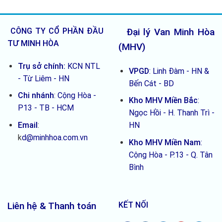
cần
nhanh
biết
5
trước
loại
khi
CÔNG TY CỔ PHẦN ĐẦU
Đại lý Van Minh Hòa
mua
TƯ MINH HÒA
(MHV)
Trụ sở chính:
KCN NTL
VPGD
: Linh Đàm - HN &
- Từ Liêm - HN
Bến Cát - BD
Chi nhánh
:
Cộng Hòa -
Kho MHV Miền Bắc
:
P13 - TB - HCM
Ngọc Hồi - H. Thanh Trì -
Email
:
HN
k
d@minhhoa.com.vn
Kho MHV Miền Nam
:
Cộng Hòa - P.13 - Q. Tân
Bình
Liên hệ & Thanh toán
KẾT NỐI