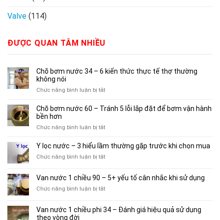
Valve
(114)
ĐƯỢC QUAN TÂM NHIỀU
Chõ bơm nước 34 – 6 kiến thức thực tế thợ thường
không nói
ở
Chức năng bình luận bị tắt
Chõ
bơm
Chõ bơm nước 60 – Tránh 5 lỗi lắp đặt để bơm vận hành
nước
bền hơn
34
ở
Chức năng bình luận bị tắt
–
Chõ
6
bơm
Y lọc nước – 3 hiểu lầm thường gặp trước khi chọn mua
kiến
nước
thức
ở
Chức năng bình luận bị tắt
60
thực
Y
–
tế
lọc
Van nước 1 chiều 90 – 5+ yếu tố cân nhắc khi sử dụng
Tránh
thợ
nước
5
ở
Chức năng bình luận bị tắt
thường
–
lỗi
Van
không
3
lắp
nước
nói
hiểu
Van nước 1 chiều phi 34 – Đánh giá hiệu quả sử dụng
đặt
1
lầm
theo vòng đời
để