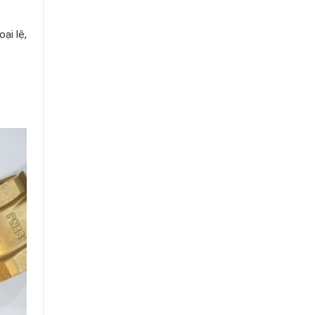
ại lệ,