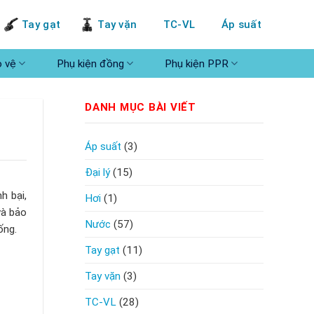
Tay gạt
Tay vặn
TC-VL
Áp suất
o vệ
Phụ kiện đồng
Phụ kiện PPR
DANH MỤC BÀI VIẾT
Áp suất
(3)
Đại lý
(15)
h bại,
Hơi
(1)
và bảo
Nước
(57)
ống.
Tay gạt
(11)
Tay vặn
(3)
TC-VL
(28)