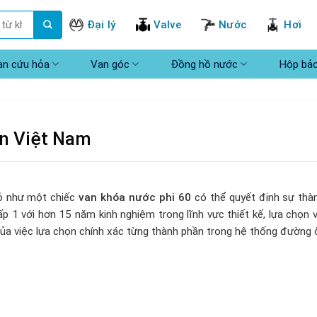
Đại lý
Valve
Nước
Hơi
an cứu hỏa
Van góc
Đồng hồ nước
Hộp bả
in Việt Nam
hỏ như một chiếc
van khóa nước phi 60
có thể quyết định sự thàn
cấp 1 với hơn 15 năm kinh nghiệm trong lĩnh vực thiết kế, lựa chọn 
 của việc lựa chọn chính xác từng thành phần trong hệ thống đường 