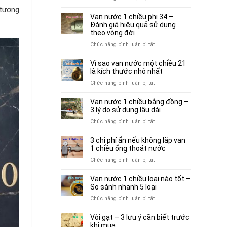
3
Van
để
 tương
hiểu
nước
bơm
Van nước 1 chiều phi 34 –
lầm
1
Đánh giá hiệu quả sử dụng
vận
thường
chiều
theo vòng đời
hành
gặp
90
bền
ở
Chức năng bình luận bị tắt
trước
–
hơn
Van
khi
5+
nước
chọn
Vì sao van nước một chiều 21
yếu
1
là kích thước nhỏ nhất
mua
tố
chiều
ở
Chức năng bình luận bị tắt
cân
phi
Vì
nhắc
34
sao
khi
Van nước 1 chiều bằng đồng –
–
van
3 lý do sử dụng lâu dài
sử
Đánh
nước
dụng
ở
Chức năng bình luận bị tắt
giá
một
Van
hiệu
chiều
nước
quả
3 chi phí ẩn nếu không lắp van
21
1
sử
1 chiều ống thoát nước
là
chiều
dụng
ở
Chức năng bình luận bị tắt
kích
bằng
theo
3
thước
đồng
vòng
chi
nhỏ
Van nước 1 chiều loại nào tốt –
–
đời
phí
nhất
So sánh nhanh 5 loại
3
ẩn
ở
Chức năng bình luận bị tắt
lý
nếu
Van
do
không
nước
sử
Vòi gạt – 3 lưu ý cần biết trước
lắp
1
dụng
khi mua