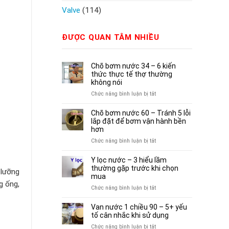
Valve
(114)
ĐƯỢC QUAN TÂM NHIỀU
Chõ bơm nước 34 – 6 kiến
thức thực tế thợ thường
không nói
ở
Chức năng bình luận bị tắt
Chõ
bơm
Chõ bơm nước 60 – Tránh 5 lỗi
nước
lắp đặt để bơm vận hành bền
34
hơn
–
ở
Chức năng bình luận bị tắt
6
Chõ
kiến
bơm
Y lọc nước – 3 hiểu lầm
thức
nước
thường gặp trước khi chọn
 lưỡng
thực
60
mua
tế
g ống,
–
ở
Chức năng bình luận bị tắt
thợ
Tránh
Y
thường
5
lọc
Van nước 1 chiều 90 – 5+ yếu
không
lỗi
nước
tố cân nhắc khi sử dụng
nói
lắp
–
ở
Chức năng bình luận bị tắt
đặt