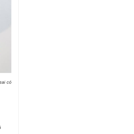
sai có
i