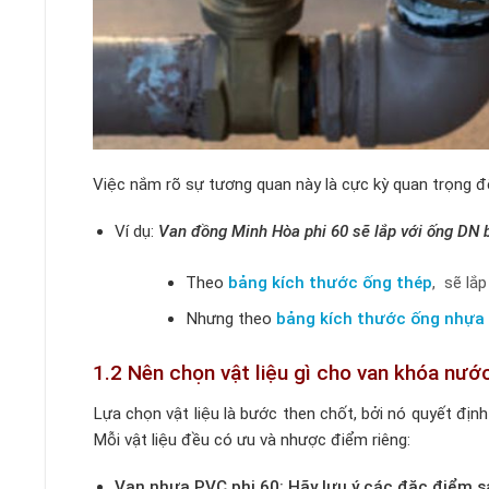
Việc nắm rõ sự tương quan này là cực kỳ quan trọng 
Ví dụ:
Van đồng Minh Hòa phi 60 sẽ lắp với ống DN 
Theo
bảng kích thước ống thép
, sẽ lắ
Nhưng theo
bảng kích thước ống nhựa
1.2 Nên chọn vật liệu gì cho van khóa nướ
Lựa chọn vật liệu là bước then chốt, bởi nó quyết địn
Mỗi vật liệu đều có ưu và nhược điểm riêng:
Van nhựa PVC phi 60: Hãy lưu ý các đặc điểm s