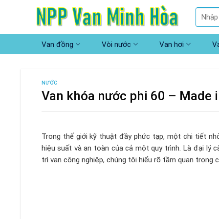
Skip
Tìm
to
kiếm:
content
Van đồng
Vòi nước
Van hơi
V
NƯỚC
Van khóa nước phi 60 – Made 
Trong thế giới kỹ thuật đầy phức tạp, một chi tiết n
hiệu suất và an toàn của cả một quy trình. Là đại lý 
trì van công nghiệp, chúng tôi hiểu rõ tầm quan trọng