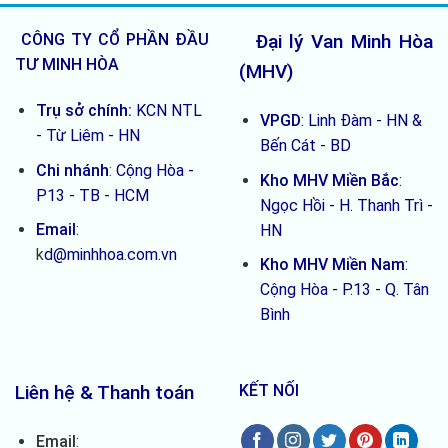
biết
5
trước
loại
khi
CÔNG TY CỔ PHẦN ĐẦU
Đại lý Van Minh Hòa
mua
TƯ MINH HÒA
(MHV)
Trụ sở chính:
KCN NTL
VPGD
: Linh Đàm - HN &
- Từ Liêm - HN
Bến Cát - BD
Chi nhánh
:
Cộng Hòa -
Kho MHV Miền Bắc
:
P13 - TB - HCM
Ngọc Hồi - H. Thanh Trì -
Email
:
HN
k
d@minhhoa.com.vn
Kho MHV Miền Nam
:
Cộng Hòa - P.13 - Q. Tân
Bình
Liên hệ & Thanh toán
KẾT NỐI
Email
: