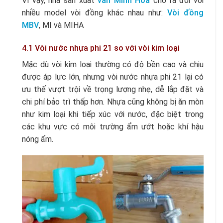
Vì vậy, nhà sản xuất
van Minh Hòa
cho ra đời với
nhiều model vòi đồng khác nhau như:
Vòi đồng
MBV
, MI và MIHA
4.1 Vòi nước nhựa phi 21 so với vòi kim loại
Mặc dù vòi kim loại thường có độ bền cao và chịu
được áp lực lớn, nhưng vòi nước nhựa phi 21 lại có
ưu thế vượt trội về trọng lượng nhẹ, dễ lắp đặt và
chi phí bảo trì thấp hơn. Nhựa cũng không bị ăn mòn
như kim loại khi tiếp xúc với nước, đặc biệt trong
các khu vực có môi trường ẩm ướt hoặc khí hậu
nóng ẩm.