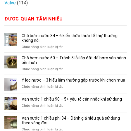
Valve
(114)
ĐƯỢC QUAN TÂM NHIỀU
Chõ bơm nước 34 – 6 kiến thức thực tế thợ thường
không nói
ở
Chức năng bình luận bị tắt
Chõ
bơm
Chõ bơm nước 60 – Tránh 5 lỗi lắp đặt để bơm vận hành
nước
bền hơn
34
ở
Chức năng bình luận bị tắt
–
Chõ
6
bơm
Y lọc nước – 3 hiểu lầm thường gặp trước khi chọn mua
kiến
nước
thức
ở
Chức năng bình luận bị tắt
60
thực
Y
–
tế
lọc
Van nước 1 chiều 90 – 5+ yếu tố cân nhắc khi sử dụng
Tránh
thợ
nước
5
ở
Chức năng bình luận bị tắt
thường
–
lỗi
Van
không
3
lắp
nước
nói
hiểu
Van nước 1 chiều phi 34 – Đánh giá hiệu quả sử dụng
đặt
1
lầm
theo vòng đời
để
chiều
thường
bơm
ở
Chức năng bình luận bị tắt
90