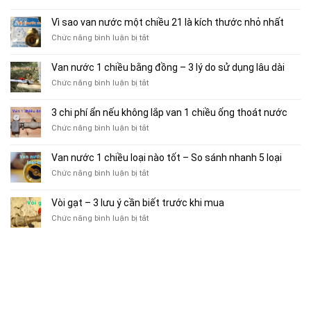
gặp
vận
Van
–
trước
hành
nước
Vì sao van nước một chiều 21 là kích thước nhỏ nhất
5+
khi
bền
1
yếu
chọn
ở
Chức năng bình luận bị tắt
hơn
chiều
tố
mua
Vì
phi
cân
sao
Van nước 1 chiều bằng đồng – 3 lý do sử dụng lâu dài
34
nhắc
van
–
khi
ở
Chức năng bình luận bị tắt
nước
Đánh
sử
Van
một
giá
dụng
nước
chiều
3 chi phí ẩn nếu không lắp van 1 chiều ống thoát nước
hiệu
1
21
quả
ở
Chức năng bình luận bị tắt
chiều
là
sử
3
bằng
kích
dụng
chi
đồng
thước
Van nước 1 chiều loại nào tốt – So sánh nhanh 5 loại
theo
phí
–
nhỏ
vòng
ở
Chức năng bình luận bị tắt
ẩn
3
nhất
đời
Van
nếu
lý
nước
không
do
Vòi gạt – 3 lưu ý cần biết trước khi mua
1
lắp
sử
ở
Chức năng bình luận bị tắt
chiều
van
dụng
Vòi
loại
1
lâu
gạt
nào
chiều
dài
–
tốt
ống
3
–
thoát
lưu
So
nước
ý
sánh
cần
nhanh