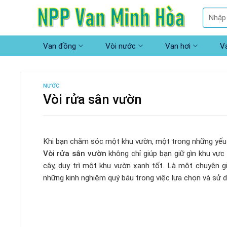
Skip
Tìm
to
kiếm:
content
Van đồng
Vòi nước
Van hơi
V
NƯỚC
Vòi rửa sân vườn
Khi bạn chăm sóc một khu vườn, một trong những yếu tố
Vòi rửa sân vườn
không chỉ giúp bạn giữ gìn khu vực
cây, duy trì một khu vườn xanh tốt. Là một chuyên gi
những kinh nghiệm quý báu trong việc lựa chọn và sử 