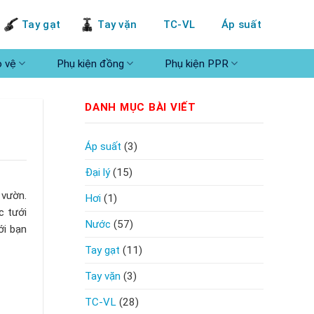
Tay gạt
Tay vặn
TC-VL
Áp suất
o vệ
Phụ kiện đồng
Phụ kiện PPR
DANH MỤC BÀI VIẾT
Áp suất
(3)
Đại lý
(15)
 vườn.
Hơi
(1)
c tưới
Nước
(57)
ới bạn
Tay gạt
(11)
Tay vặn
(3)
TC-VL
(28)