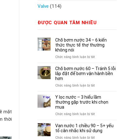
Valve
(114)
ĐƯỢC QUAN TÂM NHIỀU
Chõ bơm nước 34 – 6 kiến
thức thực tế thợ thường
không nói
ở
Chức năng bình luận bị tắt
Chõ
bơm
Chõ bơm nước 60 – Tránh 5 lỗi
nước
lắp đặt để bơm vận hành bền
34
hơn
–
ở
Chức năng bình luận bị tắt
6
Chõ
kiến
bơm
Y lọc nước – 3 hiểu lầm
thức
nước
thường gặp trước khi chọn
thực
60
mua
tế
bề mặt
–
ở
Chức năng bình luận bị tắt
thợ
Tránh
m thời
Y
thường
5
lọc
Van nước 1 chiều 90 – 5+ yếu
không
lỗi
nước
tố cân nhắc khi sử dụng
nói
lắp
–
ở
Chức năng bình luận bị tắt
đặt