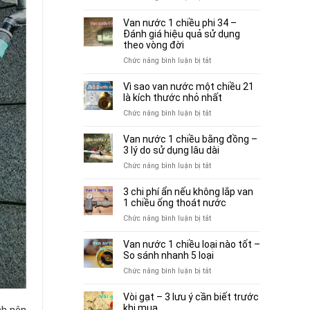
3
Van
để
hiểu
nước
bơm
Van nước 1 chiều phi 34 –
lầm
1
Đánh giá hiệu quả sử dụng
vận
thường
chiều
theo vòng đời
hành
gặp
90
bền
ở
Chức năng bình luận bị tắt
trước
–
hơn
Van
khi
5+
nước
chọn
Vì sao van nước một chiều 21
yếu
1
là kích thước nhỏ nhất
mua
tố
chiều
ở
Chức năng bình luận bị tắt
cân
phi
Vì
nhắc
34
sao
khi
Van nước 1 chiều bằng đồng –
–
van
3 lý do sử dụng lâu dài
sử
Đánh
nước
dụng
ở
Chức năng bình luận bị tắt
giá
một
Van
hiệu
chiều
nước
quả
3 chi phí ẩn nếu không lắp van
21
1
sử
1 chiều ống thoát nước
là
chiều
dụng
ở
Chức năng bình luận bị tắt
kích
bằng
theo
3
thước
đồng
vòng
chi
nhỏ
Van nước 1 chiều loại nào tốt –
–
đời
phí
nhất
So sánh nhanh 5 loại
3
ẩn
ở
Chức năng bình luận bị tắt
lý
nếu
Van
do
không
nước
sử
Vòi gạt – 3 lưu ý cần biết trước
lắp
1
dụng
khi mua