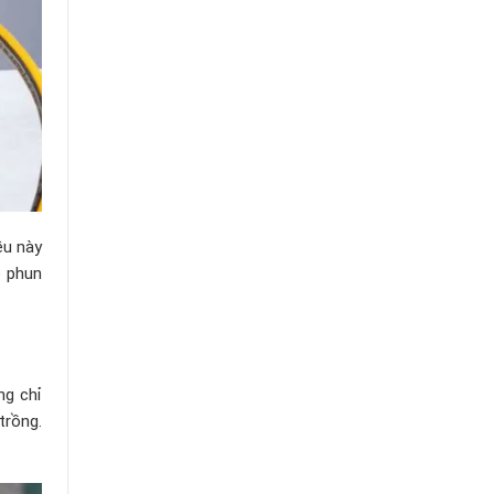
ều này
ộ phun
ng chỉ
trồng.