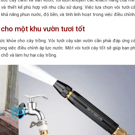
 sóc cây cảnh và sân vườn, tôi luôn khuyên các khách hàng của mì
và thiết kế phù hợp với nhu cầu sử dụng. Việc lựa chọn vòi tưới c
 khả năng phun nước, độ bền, và tính linh hoạt trong việc điều chỉnh
 cho một khu vườn tươi tốt
 sức khỏe cho cây trồng. Vòi tưới cây sân vườn cần phải đáp ứng c
rong việc điều chỉnh áp lực nước. Một vòi tưới cây tốt sẽ giúp bạn p
 chỗ và làm hư hại cây trồng.