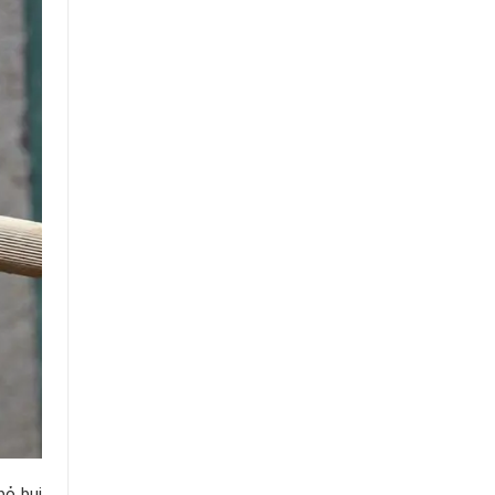
bỏ bụi