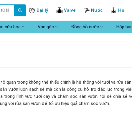
Đại lý
Valve
Nước
Hơi
an cứu hỏa
Van góc
Đồng hồ nước
Hộp bả
 quan trọng không thể thiếu chính là hệ thống vòi tưới và rửa sân
 sân vườn luôn sạch sẽ mà còn là công cụ hỗ trợ đắc lực trong việ
a trong lĩnh vực tưới cây và chăm sóc sân vườn, tôi sẽ chia sẻ v
dụng vòi rửa sân vườn để tối ưu hiệu quả chăm sóc vườn.