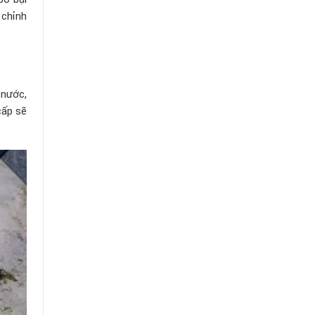
 chỉnh
 nước,
cấp sẽ