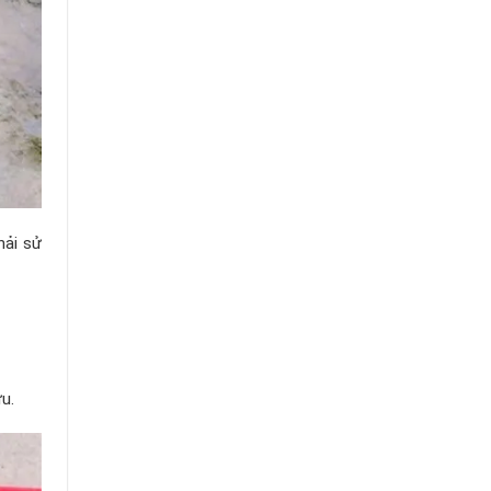
hải sử
u.