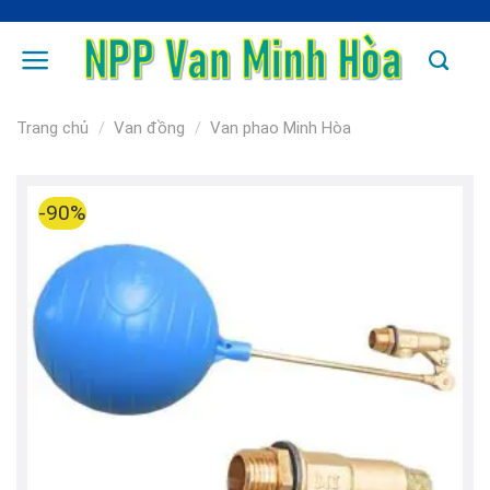
Skip
to
content
Trang chủ
/
Van đồng
/
Van phao Minh Hòa
-90%