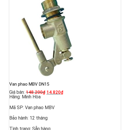
Van phao MBV DN15
Giá bán:
148.200
₫
14.820
₫
Hãng:
Minh Hòa
Mã SP:
Van phao MBV
Bảo hành:
12 tháng
Tình trạng:
Sẵn hàng