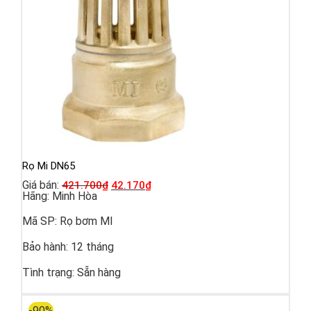
Rọ Mi DN65
Giá bán:
421.700
₫
42.170
₫
Hãng:
Minh Hòa
Mã SP:
Rọ bơm MI
Bảo hành:
12 tháng
Tình trạng:
Sẵn hàng
-90%