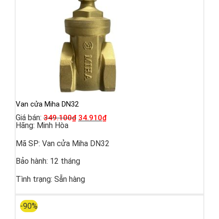
Van cửa Miha DN32
Giá bán:
349.100
₫
34.910
₫
Hãng:
Minh Hòa
Mã SP:
Van cửa Miha DN32
Bảo hành:
12 tháng
Tình trạng:
Sẵn hàng
-90%