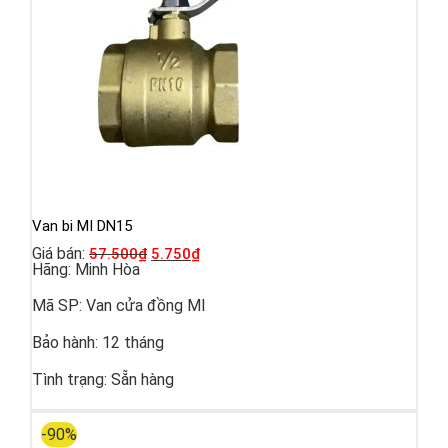
Van bi MI DN15
Giá bán:
57.500
₫
5.750
₫
Hãng:
Minh Hòa
Mã SP:
Van cửa đồng MI
Bảo hành:
12 tháng
Tình trạng:
Sẵn hàng
-90%