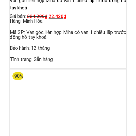
Van góc liên hợp Miha có van 1 chiều lắp trước đồng hồ
tay khoá
Giá bán:
224.200
₫
22.420
₫
Hãng:
Minh Hòa
Mã SP:
Van góc liên hợp Miha có van 1 chiều lắp trước
đồng hồ tay khoá
Bảo hành:
12 tháng
Tình trạng:
Sẵn hàng
-90%