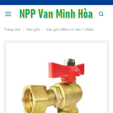
Skip
to
content
Trang chủ
/
Van góc
/
Van góc Miha có van 1 chiều