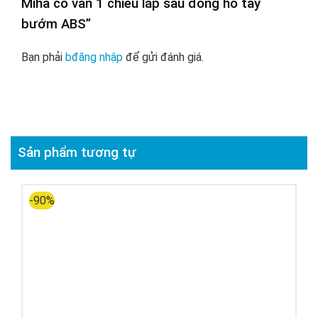
Miha có van 1 chiều lắp sau đồng hồ tay
bướm ABS”
Bạn phải
bđăng nhập
để gửi đánh giá.
Sản phẩm tương tự
-90%