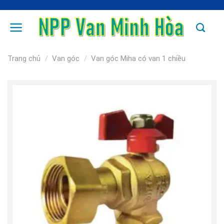
Skip
to
content
Trang chủ
/
Van góc
/
Van góc Miha có van 1 chiều